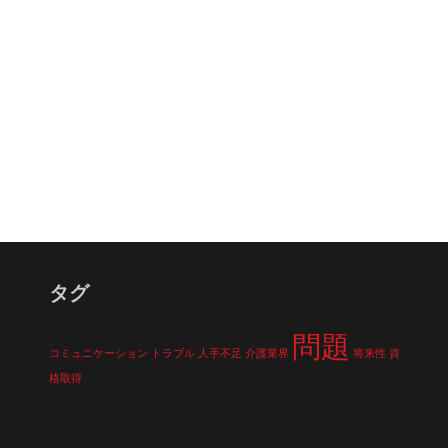
タグ
問題
コミュニケーション
トラブル
人手不足
介護業界
将来性
資
格取得