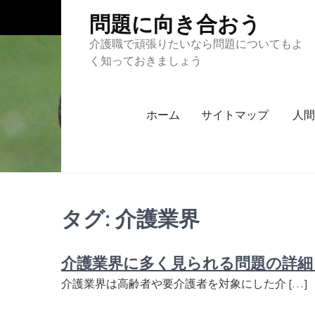
Skip
問題に向き合おう
to
content
介護職で頑張りたいなら問題についてもよ
く知っておきましょう
ホーム
サイトマップ
人間
タグ:
介護業界
介護業界に多く見られる問題の詳細
介護業界は高齢者や要介護者を対象にした介 […]